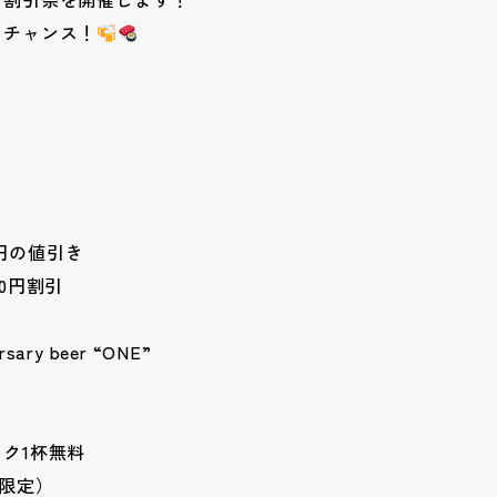
るチャンス！
0円の値引き
00円割引
sary beer “ONE”
ク1杯無料
組限定）